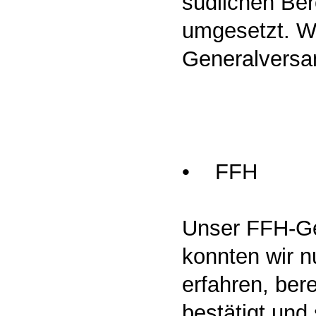
südlichen Be
umgesetzt. We
Generalvers
• FFH
Unser FFH-Ge
konnten wir n
erfahren, ber
bestätigt und