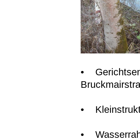
• Gerichtse
Bruckmairstr
• Kleinstrukt
• Wasserrahm