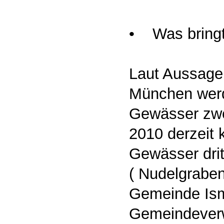
• Was bringt
Laut Aussage
München werd
Gewässer zwe
2010 derzeit
Gewässer dri
( Nudelgraben
Gemeinde Isma
Gemeindeverw